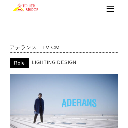
アデランス TV-CM
LIGHTING DESIGN
Role