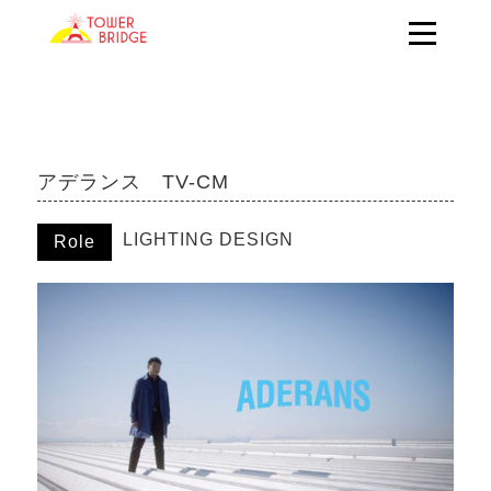
アデランス TV-CM
LIGHTING DESIGN
Role