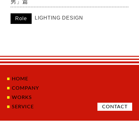
男」篇
LIGHTING DESIGN
Role
HOME
COMPANY
WORKS
SERVICE
CONTACT