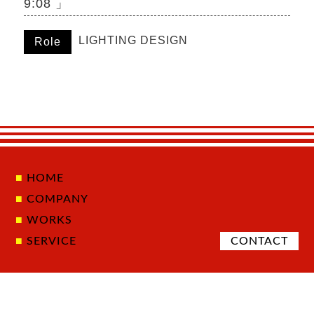
9:08 」
LIGHTING DESIGN
Role
HOME
COMPANY
WORKS
SERVICE
CONTACT